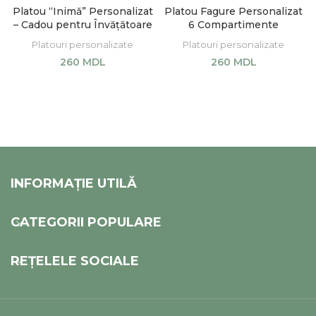
Platou “Inimă” Personalizat
Platou Fagure Personalizat
– Cadou pentru Învățătoare
6 Compartimente
Platouri personalizate
Platouri personalizate
260
MDL
260
MDL
SELECT OPTIONS
SELECT OPTIONS
INFORMAȚIE UTILĂ
CATEGORII POPULARE
REȚELELE SOCIALE