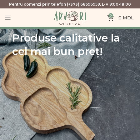
Pentru comenzi prin telefon (+373) 68596959, L-V 9:00-18:00
0
0
MDL
Produse calitative la
cel mai bun preț!