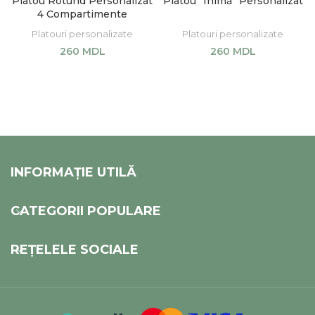
Platou Rotund Personalizat
Platou “Inimă” Personalizat
4 Compartimente
Platouri personalizate
Platouri personalizate
260
MDL
260
MDL
SELECT OPTIONS
SELECT OPTIONS
INFORMAȚIE UTILĂ
CATEGORII POPULARE
REȚELELE SOCIALE