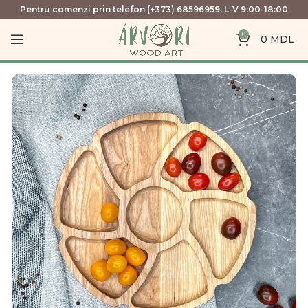
Pentru comenzi prin telefon (+373) 68596959, L-V 9:00-18:00
0
0
MDL