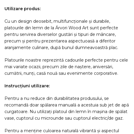
Utilizare produs:
Cu un design deosebit, multifuncționale și durabile,
platourile din lemn de la Árvori Wood Art sunt perfecte
pentru servirea diverselor gustări și tipuri de mâncare,
precum și pentru prezentarea aspectuoasă a diferitor
aranjamente culinare, după bunul dumneavoastră plac.
Platourile noastre reprezintă cadourile perfecte pentru cele
mai variate ocazii, precum zile de naștere, aniversări,
cumătrii, nunți, casă nouă sau evenimente corporative.
Instrucțiuni utilizare:
Pentru a nu reduce din durabilitatea produsului, se
recomandă doar spălarea manuală a acestuia sub jet de apă
curgatoare. Nu utilizați platoul din lemn în mașina de spălat
vase, cuptorul cu microunde sau cuptorul electric/de gaz.
Pentru a menține culoarea naturală vibrantă și aspectul