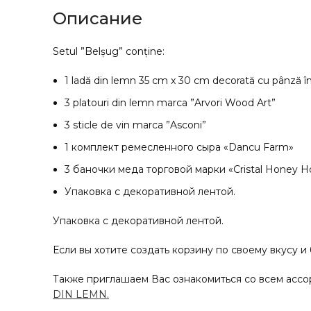
Описание
Setul ”Belșug” conține:
1 ladă din lemn 35 cm x 30 cm decorată cu pânză în s
3 platouri din lemn marca ”Arvori Wood Art”
3 sticle de vin marca ”Asconi”
1 комплект ремесленного сыра «Dancu Farm»
3 баночки меда торговой марки «Cristal Honey H
Упаковка с декоративной лентой.
Упаковка с декоративной лентой.
Если вы хотите создать корзину по своему вкусу и
Также приглашаем Вас ознакомиться со всем ассо
DIN LEMN.