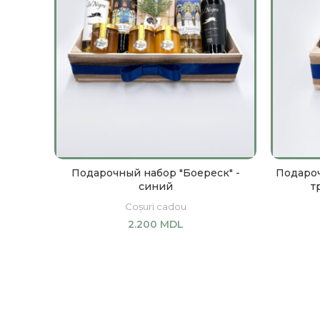
Подарочный набор "Боереск" -
Подароч
синий
т
Coșuri cadou
2.200
MDL
В КОРЗИНУ