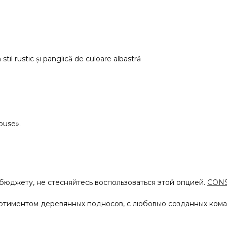
til rustic și panglică de culoare albastră
ouse».
 бюджету, не стесняйтесь воспользоваться этой опцией.
CONS
ртиментом деревянных подносов, с любовью созданных коман