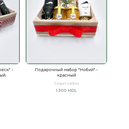
еск" -
Подарочный набор "Нобил" -
ый.
красный
Coșuri cadou
1.300
MDL
В КОРЗИНУ