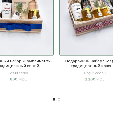
ный набор «Комплимент» -
Подарочный набор "Боер
радиционный синий.
традиционный красн
Coșuri cadou
Coșuri cadou
800
MDL
2.200
MDL
В КОРЗИНУ
В КОРЗИНУ