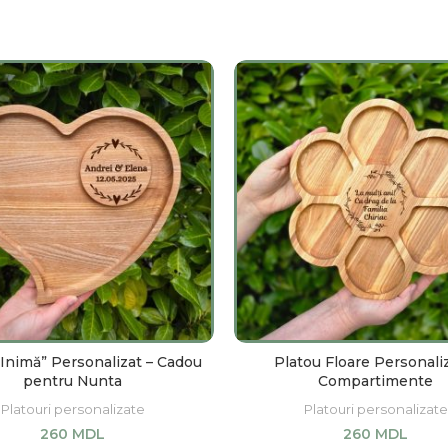
“Inimă” Personalizat – Cadou
Platou Floare Personali
pentru Nunta
Compartimente
Platouri personalizate
Platouri personalizate
260
MDL
260
MDL