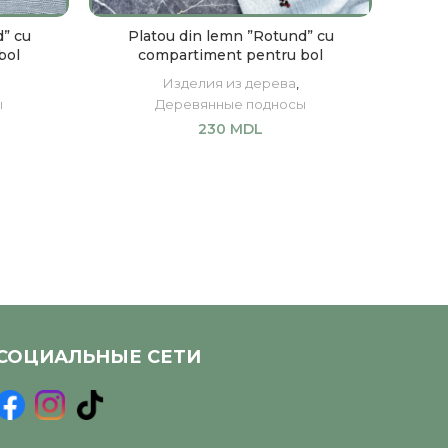
” cu
Platou din lemn ”Rotund” cu
P
bol
compartiment pentru bol
Изделия из дерева
,
ы
Деревянные подносы
230
MDL
В КОРЗИНУ
СОЦИАЛЬНЫЕ СЕТИ