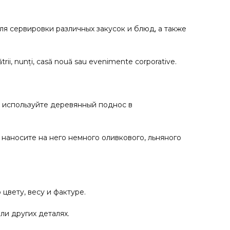
я сервировки различных закусок и блюд, а также
ătrii, nunți, casă nouă sau evenimente corporative.
е используйте деревянный поднос в
наносите на него немного оливкового, льняного
цвету, весу и фактуре.
ли других деталях.