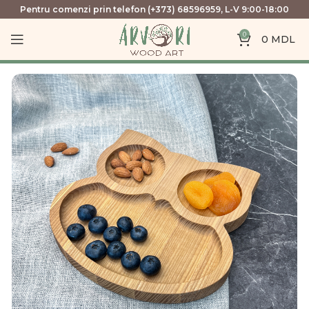
Pentru comenzi prin telefon (+373) 68596959, L-V 9:00-18:00
0
0
MDL